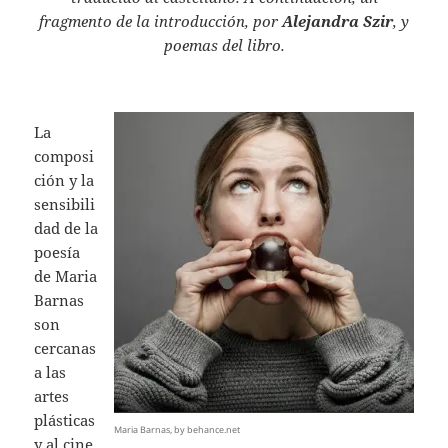
fragmento de la introducción, por
Alejandra Szir
, y
poemas del libro.
La
composi
ción y la
sensibili
dad de la
poesía
de Maria
Barnas
son
cercanas
a las
artes
plásticas
Maria Barnas, by behance.net
y al cine.