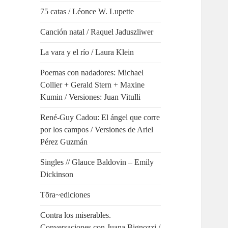
75 catas / Léonce W. Lupette
Canción natal / Raquel Jaduszliwer
La vara y el río / Laura Klein
Poemas con nadadores: Michael
Collier + Gerald Stern + Maxine
Kumin / Versiones: Juan Vitulli
René-Guy Cadou: El ángel que corre
por los campos / Versiones de Ariel
Pérez Guzmán
Singles // Glauce Baldovin – Emily
Dickinson
Tōra~ediciones
Contra los miserables.
Conversaciones con Juana Bignozzi /