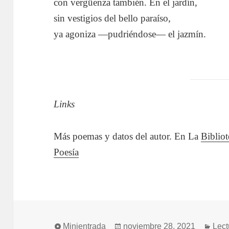
con vergüenza también. En el jardín,
sin vestigios del bello paraíso,
ya agoniza —pudriéndose— el jazmín.
Links
Más poemas y datos del autor. En La
Bibliot
Poesía
Formato
Publicado
Cate
Minientrada
noviembre 28, 2021
Lect