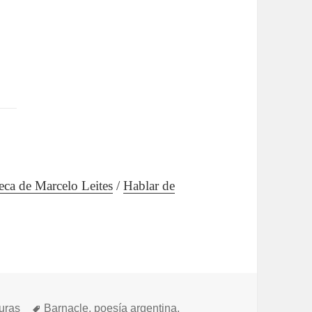
eca de Marcelo Leites
/
Hablar de
gorías
Etiquetas
uras
Barnacle
,
poesía argentina
,