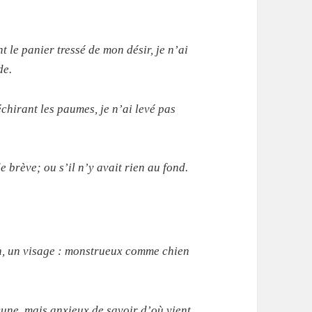
t le panier tressé de mon désir, je n’ai
de.
chirant les paumes, je n’ai levé pas
e brève; ou s’il n’y avait rien au fond.
in, un visage : monstrueux comme chien
ncune, mais anxieux de savoir d’où vient