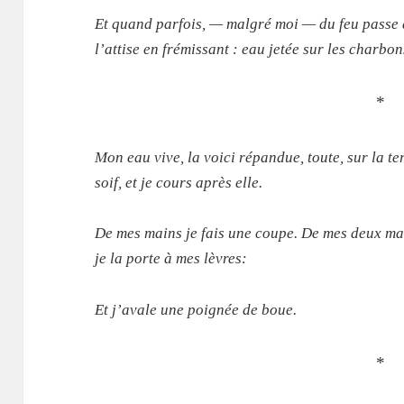
Et quand parfois, — malgré moi — du feu passe 
l’attise en frémissant : eau jetée sur les charbo
*
Mon eau vive, la voici répandue, toute, sur la terr
soif, et je cours après elle.
De mes mains je fais une coupe. De mes deux main
je la porte à mes lèvres:
Et j’avale une poignée de boue.
*