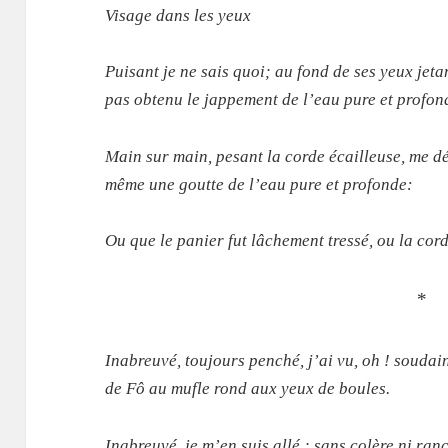
Visage dans les yeux
Puisant je ne sais quoi; au fond de ses yeux jetan
pas obtenu le jappement de l’eau pure et profon
Main sur main, pesant la corde écailleuse, me dé
même une goutte de l’eau pure et profonde:
Ou que le panier fut lâchement tressé, ou la cord
*
Inabreuvé, toujours penché, j’ai vu, oh ! souda
de Fô au mufle rond aux yeux de boules.
Inabreuvé, je m’en suis allé ; sans colère ni ra