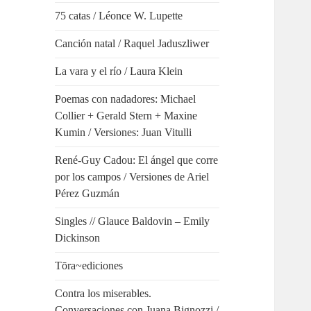
75 catas / Léonce W. Lupette
Canción natal / Raquel Jaduszliwer
La vara y el río / Laura Klein
Poemas con nadadores: Michael
Collier + Gerald Stern + Maxine
Kumin / Versiones: Juan Vitulli
René-Guy Cadou: El ángel que corre
por los campos / Versiones de Ariel
Pérez Guzmán
Singles // Glauce Baldovin – Emily
Dickinson
Tōra~ediciones
Contra los miserables.
Conversaciones con Juana Bignozzi /