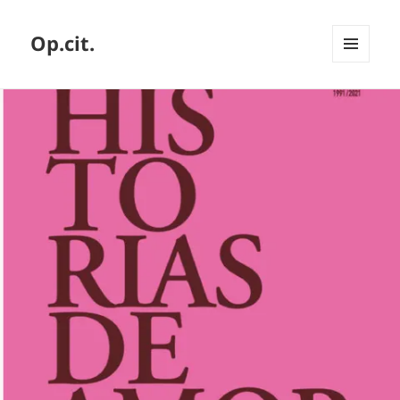
Op.cit.
MENÚ
Y
WIDGETS