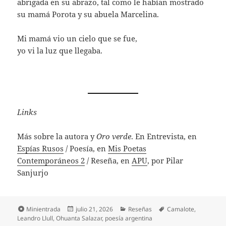
abrigada en su abrazo, tal como le habían mostrado
su mamá Porota y su abuela Marcelina.
Mi mamá vio un cielo que se fue,
yo vi la luz que llegaba.
Links
Más sobre la autora y
Oro verde
. En Entrevista, en
Espías Rusos
/ Poesía, en
Mis Poetas
Contemporáneos 2
/ Reseña, en
APU
, por Pilar
Sanjurjo
Formato
Publicado
Categorías
Etiquetas
Minientrada
julio 21, 2026
Reseñas
Camalote
,
el
Leandro Llull
,
Ohuanta Salazar
,
poesía argentina