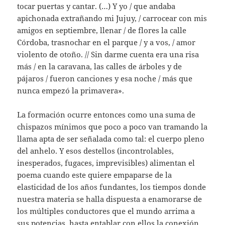
tocar puertas y cantar. (…) Y yo / que andaba
apichonada extrañando mi Jujuy, / carrocear con mis
amigos en septiembre, llenar / de flores la calle
Córdoba, trasnochar en el parque / y a vos, / amor
violento de otoño. // Sin darme cuenta era una risa
más / en la caravana, las calles de árboles y de
pájaros / fueron canciones y esa noche / más que
nunca empezó la primavera».
La formación ocurre entonces como una suma de
chispazos mínimos que poco a poco van tramando la
llama apta de ser señalada como tal: el cuerpo pleno
del anhelo. Y esos destellos (incontrolables,
inesperados, fugaces, imprevisibles) alimentan el
poema cuando este quiere empaparse de la
elasticidad de los años fundantes, los tiempos donde
nuestra materia se halla dispuesta a enamorarse de
los múltiples conductores que el mundo arrima a
sus potencias, hasta entablar con ellos la conexión