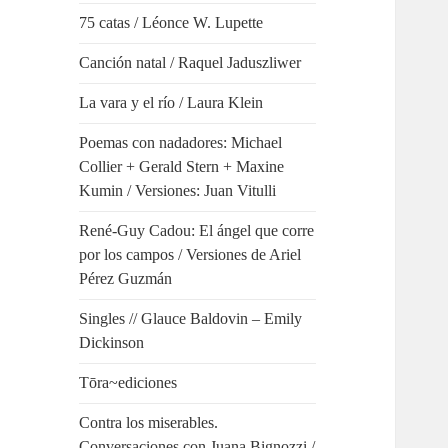
75 catas / Léonce W. Lupette
Canción natal / Raquel Jaduszliwer
La vara y el río / Laura Klein
Poemas con nadadores: Michael
Collier + Gerald Stern + Maxine
Kumin / Versiones: Juan Vitulli
René-Guy Cadou: El ángel que corre
por los campos / Versiones de Ariel
Pérez Guzmán
Singles // Glauce Baldovin – Emily
Dickinson
Tōra~ediciones
Contra los miserables.
Conversaciones con Juana Bignozzi /