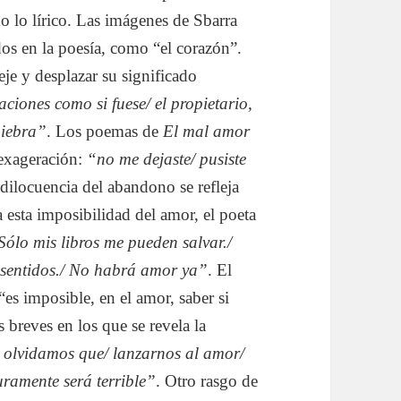
o lo lírico. Las imágenes de Sbarra
dos en la poesía, como “el corazón”.
eje y desplazar su significado
iones como si fuese/ el propietario,
uiebra”
. Los poemas de
El mal amor
 exageración:
“no me dejaste/ pusiste
ndilocuencia del abandono se refleja
a esta imposibilidad del amor, el poeta
ólo mis libros me pueden salvar./
s sentidos./ No habrá amor ya”
. El
“es imposible, en el amor, saber si
breves en los que se revela la
olvidamos que/ lanzarnos al amor/
uramente será terrible”
. Otro rasgo de