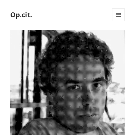
Op.cit.
MENÚ
Y
WIDGETS