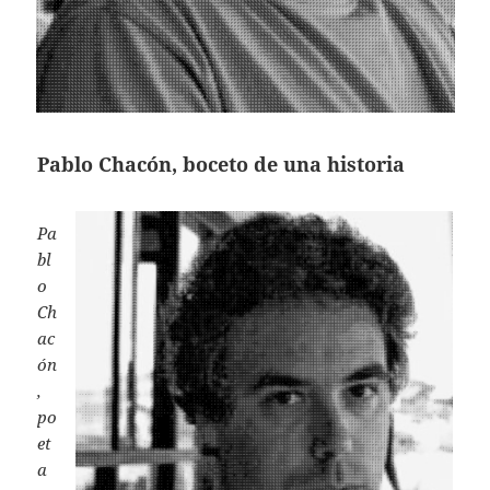
Pablo Chacón, boceto de una historia
Pa
bl
o
Ch
ac
ón
,
po
et
a