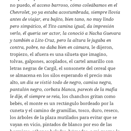
no puedo,
el acceso barroso, cómo coleábamos en el
Chevrolet, yo ya estaba acostumbrada, siempre llovía
antes de viajar, era bajito, bien tano, no muy lindo
pero simpático, el Tito camina igual, da impresión
verlo, él quería ser actor, la conoció a Nacha Guevara
y también a Lito Cruz, pero la altura le jugaba en
contra, pobre, no daba bien en cámara,
le dijeron,
tropiezo, el afuera es una silueta que imagino,
tolvas, galpones, acoplados, el cartel amarillo con
letras negras de Cargil, el sonsonete del cereal que
se almacena en los silos esperando el precio más
alto,
un día se vistió todo de negro, camisa negra,
pantalón negro, corbata blanca, parecés de la mafia
le dije, él siempre se reía,
los chanchos gritan como
bebés, el monte es un rectángulo bordeado por la
cuneta y el camino de gramillas, tosco, duro, reseco,
los árboles de la plaza mutilados para evitar que se
vayan en vicio, pintados de blanco por eso de las