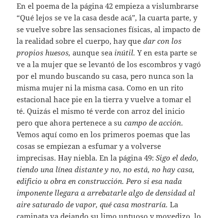
En el poema de la página 42 empieza a vislumbrarse
“Qué lejos se ve la casa desde acá”
,
la cuarta parte, y
se vuelve sobre las sensaciones físicas, al impacto de
la realidad sobre el cuerpo, hay que
dar con los
propios huesos,
aunque sea
inútil.
Y en esta parte se
ve a la mujer que se levantó de los escombros y vagó
por el mundo buscando su casa, pero nunca son la
misma mujer ni la misma casa. Como en un rito
estacional hace pie en la tierra y vuelve a tomar el
té. Quizás el mismo té verde con arroz del inicio
pero que ahora pertenece a su
campo de acción
.
Vemos aquí como en los primeros poemas que las
cosas se empiezan a esfumar y a volverse
imprecisas. Hay niebla. En la página 49:
Sigo el dedo,
tiendo una línea distante y no, no está, no hay casa,
edificio u obra en construcción. Pero si esa nada
imponente llegara a arrebatarle algo de densidad al
aire saturado de vapor, qué casa mostraría.
La
caminata va dejando su limo untuoso y movedizo, lo