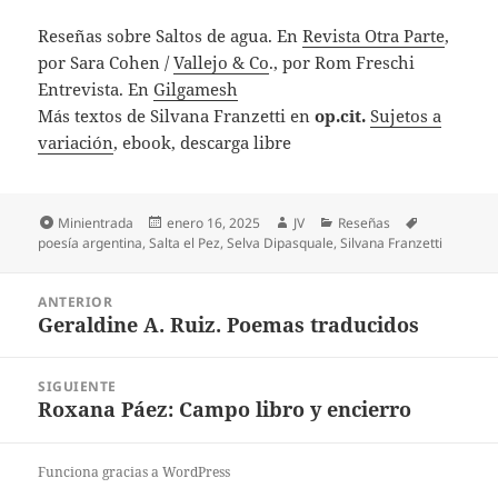
Reseñas sobre Saltos de agua. En
Revista Otra Parte
,
por Sara Cohen /
Vallejo & Co
., por Rom Freschi
Entrevista. En
Gilgamesh
Más textos de Silvana Franzetti en
op.cit.
Sujetos a
variación
, ebook, descarga libre
Formato
Publicado
Autor
Categorías
Etiquetas
Minientrada
enero 16, 2025
JV
Reseñas
el
poesía argentina
,
Salta el Pez
,
Selva Dipasquale
,
Silvana Franzetti
Navegación
ANTERIOR
de
Geraldine A. Ruiz. Poemas traducidos
Entrada
entradas
anterior:
SIGUIENTE
Roxana Páez: Campo libro y encierro
Entrada
siguiente:
Funciona gracias a WordPress