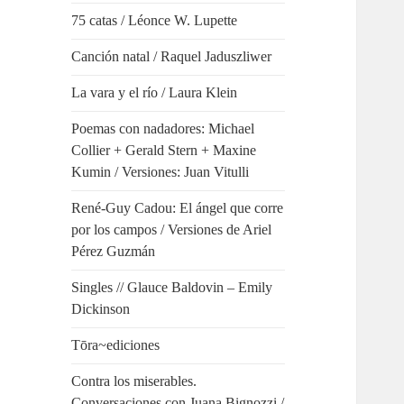
75 catas / Léonce W. Lupette
Canción natal / Raquel Jaduszliwer
La vara y el río / Laura Klein
Poemas con nadadores: Michael
Collier + Gerald Stern + Maxine
Kumin / Versiones: Juan Vitulli
René-Guy Cadou: El ángel que corre
por los campos / Versiones de Ariel
Pérez Guzmán
Singles // Glauce Baldovin – Emily
Dickinson
Tōra~ediciones
Contra los miserables.
Conversaciones con Juana Bignozzi /