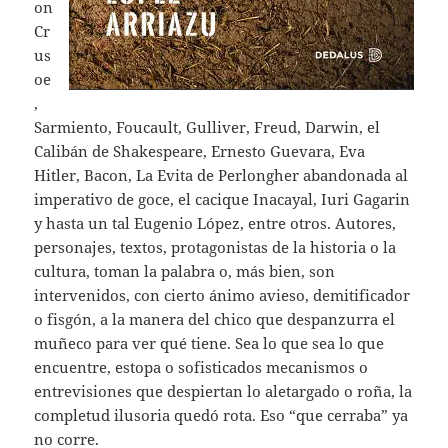
on
Cr
us
oe
,
Sarmiento, Foucault, Gulliver, Freud, Darwin, el
Calibán de Shakespeare, Ernesto Guevara, Eva
Hitler, Bacon, La Evita de Perlongher abandonada al
imperativo de goce, el cacique Inacayal, Iuri Gagarin
y hasta un tal Eugenio López, entre otros. Autores,
personajes, textos, protagonistas de la historia o la
cultura, toman la palabra o, más bien, son
intervenidos, con cierto ánimo avieso, demitificador
o fisgón, a la manera del chico que despanzurra el
muñeco para ver qué tiene. Sea lo que sea lo que
encuentre, estopa o sofisticados mecanismos o
entrevisiones que despiertan lo aletargado o roña, la
completud ilusoria quedó rota. Eso “que cerraba” ya
no corre.