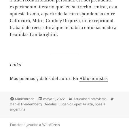
experimento literario que, en su trecho central, esta
apuesta trama, a partir de la correspondencia entre
Calfucurá, Mitre, Guido y Urquiza, un excepcional
trabajo de reescritura que le habría entusiasmado a
Leónidas Lamborghini.
Links
Más poemas y datos del autor. En
Ablusionistas
Formato
Publicado
Categorías
Etiqueta
Minientrada
mayo 1, 2022
Artículos/Entrevistas
el
Daniel Freidemberg
,
Dédalus
,
Eugenio López Ariazu
,
poesía
argentina
Funciona gracias a WordPress