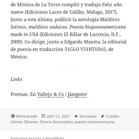
de Mónica de La Torre compiló y tradujo
Feliz año
nuevo
(Ediciones Luces de Gálibo, Málaga, 2017).
Junto a esta última, publicó la antología
Malditos
latinos, malditos sudacas. Poesía hispanoamericana
made in USA
(Ediciones El Billar de Lucrecia, D.F.,
2009). Co-dirige, junto a Edgardo Mantra, la editorial
de poesía en traducción 51GLO V51NT1Dó5, de
México.
Links
Poemas. En
Vallejo & Co
/
Jámpster
Formato
Publicado
Categorías
Etiquetas
Minientrada
abril 12, 2021
Versiones
Cristián
el
Gómez Olivares
,
Donna Stonecipher
,
poesía norteamericana
Funciona gracias a WordPress