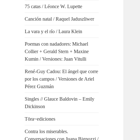
75 catas / Léonce W. Lupette
Canción natal / Raquel Jaduszliwer
La vara y el río / Laura Klein
Poemas con nadadores: Michael
Collier + Gerald Stern + Maxine
Kumin / Versiones: Juan Vitulli
René-Guy Cadou: El ángel que corre
por los campos / Versiones de Ariel
Pérez Guzmán
Singles // Glauce Baldovin – Emily
Dickinson
Tōra~ediciones
Contra los miserables.
Conversaciones con Juana Bignozzi /