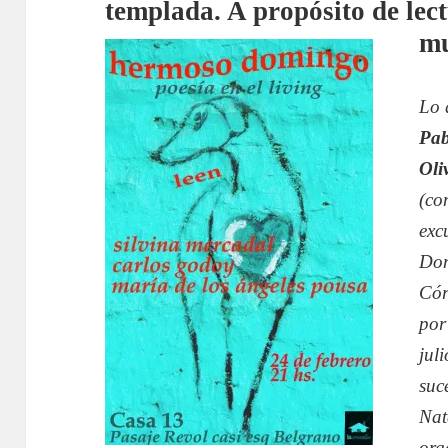
templada. A propósito de lect
m
Lo 
Pab
Oli
(co
exc
Dom
Cór
por
jul
suc
Nat
org