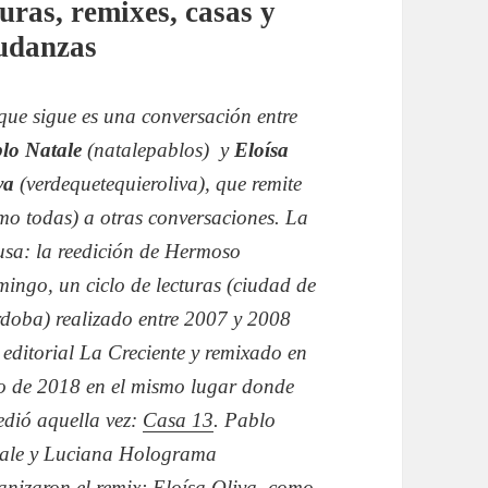
uras, remixes, casas y
udanzas
que sigue es una conversación entre
lo Natale
(natalepablos) y
Eloísa
va
(verdequetequieroliva), que remite
mo todas) a otras conversaciones. La
usa: la reedición de Hermoso
ingo, un ciclo de lecturas (ciudad de
doba) realizado entre 2007 y 2008
 editorial La Creciente y remixado en
io de 2018 en el mismo lugar donde
edió aquella vez:
Casa 13
. Pablo
ale y Luciana Holograma
anizaron el remix; Eloísa Oliva, como