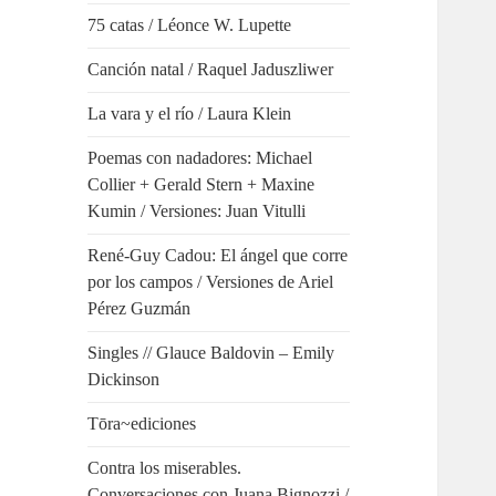
75 catas / Léonce W. Lupette
Canción natal / Raquel Jaduszliwer
La vara y el río / Laura Klein
Poemas con nadadores: Michael
Collier + Gerald Stern + Maxine
Kumin / Versiones: Juan Vitulli
René-Guy Cadou: El ángel que corre
por los campos / Versiones de Ariel
Pérez Guzmán
Singles // Glauce Baldovin – Emily
Dickinson
Tōra~ediciones
Contra los miserables.
Conversaciones con Juana Bignozzi /