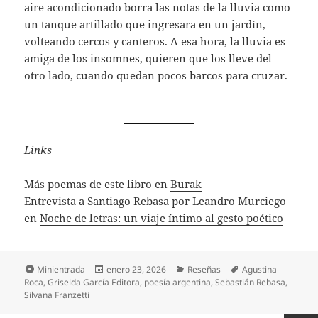
aire acondicionado borra las notas de la lluvia como
un tanque artillado que ingresara en un jardín,
volteando cercos y canteros. A esa hora, la lluvia es
amiga de los insomnes, quieren que los lleve del
otro lado, cuando quedan pocos barcos para cruzar.
Links
Más poemas de este libro en
Burak
Entrevista a Santiago Rebasa por Leandro Murciego
en
Noche de letras: un viaje íntimo al gesto poético
Formato
Publicado
Categorías
Etiquetas
Minientrada
enero 23, 2026
Reseñas
Agustina
el
Roca
,
Griselda García Editora
,
poesía argentina
,
Sebastián Rebasa
,
Silvana Franzetti