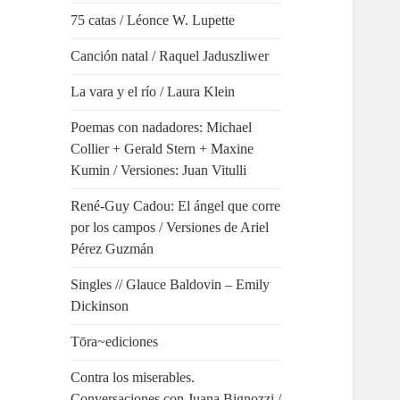
75 catas / Léonce W. Lupette
Canción natal / Raquel Jaduszliwer
La vara y el río / Laura Klein
Poemas con nadadores: Michael
Collier + Gerald Stern + Maxine
Kumin / Versiones: Juan Vitulli
René-Guy Cadou: El ángel que corre
por los campos / Versiones de Ariel
Pérez Guzmán
Singles // Glauce Baldovin – Emily
Dickinson
Tōra~ediciones
Contra los miserables.
Conversaciones con Juana Bignozzi /