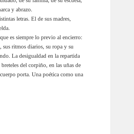
uidado, de su familia, de su escuela,
arca y abrazo.
tintas letras. El de sus madres,
elda.
 que es siempre lo previo al encierro:
, sus ritmos diarios, su ropa y su
undo. La desigualdad en la repartida
 breteles del corpiño, en las uñas de
l cuerpo porta. Una poética como una