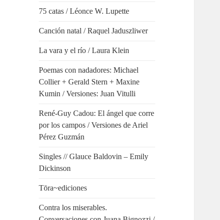
75 catas / Léonce W. Lupette
Canción natal / Raquel Jaduszliwer
La vara y el río / Laura Klein
Poemas con nadadores: Michael
Collier + Gerald Stern + Maxine
Kumin / Versiones: Juan Vitulli
René-Guy Cadou: El ángel que corre
por los campos / Versiones de Ariel
Pérez Guzmán
Singles // Glauce Baldovin – Emily
Dickinson
Tōra~ediciones
Contra los miserables.
Conversaciones con Juana Bignozzi /