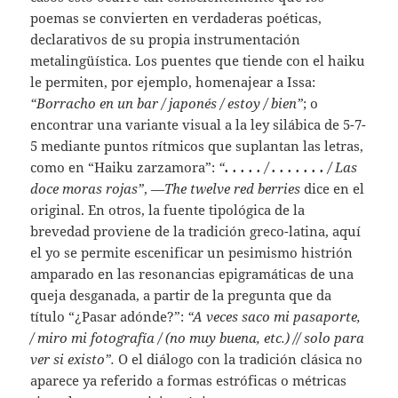
poemas se convierten en verdaderas poéticas,
declarativos de su propia instrumentación
metalingüística. Los puentes que tiende con el haiku
le permiten, por ejemplo, homenajear a Issa:
“Borracho en un bar / japonés / estoy / bien”
; o
encontrar una variante visual a la ley silábica de 5-7-
5 mediante puntos rítmicos que suplantan las letras,
como en “Haiku zarzamora”:
“
. . . . .
/
. . . . . . .
/ Las
doce moras rojas”
, —
The twelve red berries
dice en el
original. En otros, la fuente tipológica de la
brevedad proviene de la tradición greco-latina, aquí
el yo se permite escenificar un pesimismo histrión
amparado en las resonancias epigramáticas de una
queja desganada, a partir de la pregunta que da
título “¿Pasar adónde?”:
“A veces saco mi pasaporte,
/ miro mi fotografía / (no muy buena, etc.) // solo para
ver si existo”.
O el diálogo con la tradición clásica no
aparece ya referido a formas estróficas o métricas