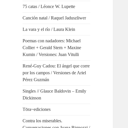
75 catas / Léonce W. Lupette
Canción natal / Raquel Jaduszliwer
La vara y el río / Laura Klein
Poemas con nadadores: Michael
Collier + Gerald Stern + Maxine
Kumin / Versiones: Juan Vitulli
René-Guy Cadou: El ángel que corre
por los campos / Versiones de Ariel
Pérez Guzmán
Singles // Glauce Baldovin – Emily
Dickinson
Tōra~ediciones
Contra los miserables.
Conversaciones con Juana Bignozzi /