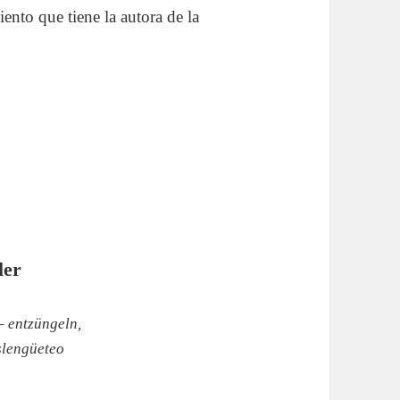
nto que tiene la autora de la
ler
 entzüngeln,
slengüeteo