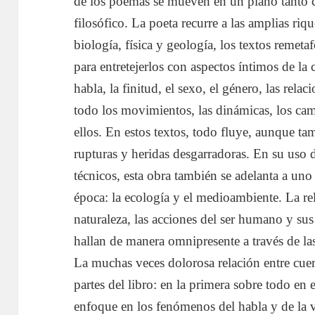
de los poemas se mueven en un plano tanto c
filosófico. La poeta recurre a las amplias riq
biología, física y geología, los textos remet
para entretejerlos con aspectos íntimos de la
habla, la finitud, el sexo, el género, las rela
todo los movimientos, las dinámicas, los cam
ellos. En estos textos, todo fluye, aunque ta
rupturas y heridas desgarradoras. En su uso
técnicos, esta obra también se adelanta a uno
época: la ecología y el medioambiente. La re
naturaleza, las acciones del ser humano y su
hallan de manera omnipresente a través de la
La muchas veces dolorosa relación entre cue
partes del libro: en la primera sobre todo en 
enfoque en los fenómenos del habla y de la v