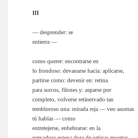
III
— desprender: se
entierra —
como querer: encontrarse en
lo frondoso: devanarse hacia: aplicarse,
partirse como: devenir en: retina
para surcos, filones y: asparse por
completo, volverse retinervado tan
tembloroso una: mirada reja — veo asomas
tú hablas — como
entretejerse, enhebrarse: en la
nervadura espesa dura de ortigas muertas