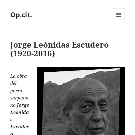
Op.cit.
MENÚ
Y
WIDGETS
Jorge Leónidas Escudero
(1920-2016)
La obra
del
poeta
sanjuani
no
Jorge
Leónida
s
Escuder
o