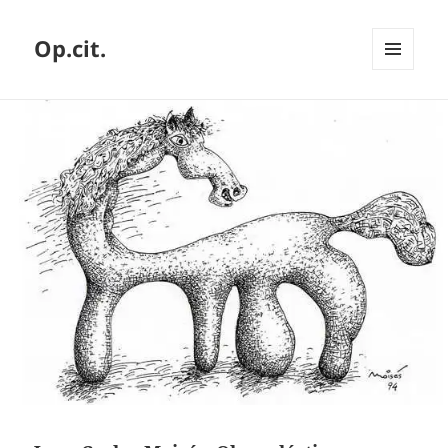
Op.cit.
MENÚ
Y
WIDGETS