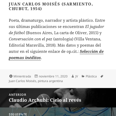
JUAN CARLOS MOISÉS (SARMIENTO,
CHUBUT, 1954)
Poeta, dramaturgo, narrador y artista plástico. Entre
sus últimas publicaciones se encuentran
El jugador
de fútbol
(Buenos Aires, La carta de Oliver, 2015) y
Conversación con el pez
(antología) (Villa Ventana,
Editorial Maravilla, 2018). Más datos y poemas del
autor en el siguiente enlace de op.cit.:
Selección de
poemas inéditos
.
Formato
Publicado
Autor
Categorías
Etiquet
Minientrada
noviembre 11, 2020
JV
Plástica
el
Juan Carlos Moisés
,
pintura argentina
Navegación
ANTERIOR
de
Claudio Archubi: Cielo al revés
Entrada
entradas
anterior:
SIGUIENTE