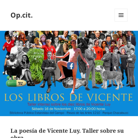
Op.cit.
MENÚ
Y
WIDGETS
La poesía de Vicente Luy. Taller sobre su
obra