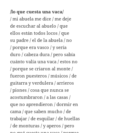
/lo que cuesta una vaca/
/ mi abuela me dice / me deje
de escuchar al abuelo / que
ellos están todos locos / que
su padre / el de la abuela / no
/ porque era vasco / y sería
duro / cabeza dura / pero sabía
cuánto valía una vaca / estos no
/ porque se criaron al monte /
fueron puesteros / músicos / de
guitarra y verdulera / arrieros
/ piones / cosa que nunca se
acostumbraron / a las casas /
que no aprendieron / dormir en
cama / que saben mucho / de
trabajar / de esquilar / de huellas
/ de monturas / y aperos / pero
no qué cuesta una vaca / porque