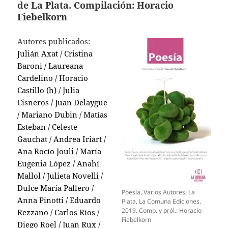
de La Plata. Compilación: Horacio
Fiebelkorn
Autores publicados:
Julián Axat / Cristina
Baroni / Laureana
Cardelino / Horacio
Castillo (h) / Julia
Cisneros / Juan Delaygue
/ Mariano Dubin / Matías
Esteban / Celeste
Gauchat / Andrea Iriart /
Ana Rocío Jouli / María
Eugenia López / Anahí
Mallol / Julieta Novelli /
Dulce María Pallero /
Poesía, Varios Autores, La
Anna Pinotti / Eduardo
Plata, La Comuna Ediciones,
2019. Comp. y pról.: Horacio
Rezzano / Carlos Ríos /
Fiebelkorn
Diego Roel / Juan Rux /