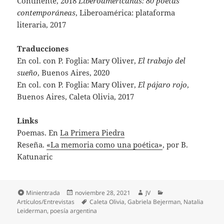
Continente, 2018
Liberoamericanas: 80 poetas
contemporáneas
, Liberoamérica: plataforma
literaria, 2017
Traducciones
En col. con P. Foglia: Mary Oliver,
El trabajo del
sueño
, Buenos Aires, 2020
En col. con P. Foglia: Mary Oliver,
El pájaro rojo
,
Buenos Aires, Caleta Olivia, 2017
Links
Poemas. En
La Primera Piedra
Reseña.
«La memoria como una poética»
, por B.
Katunaric
Formato
Publicado
Autor
Categorías
Minientrada
noviembre 28, 2021
JV
el
Etiquetas
Artículos/Entrevistas
Caleta Olivia
,
Gabriela Bejerman
,
Natalia
Leiderman
,
poesía argentina