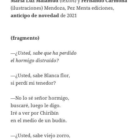
María Luz Malamud
(textos) y
Fernando Carmona
(ilustraciones) Mendoza, Pez Menta ediciones,
anticipo de novedad
de 2021
(fragmento)
—
¿Usted, sabe que ha perdido
el hormigo distraído?
—¿Usted, sabe Blanca flor,
si perdí mi tenedor?
—No lo sé señor hormigo,
buscaré, luego le digo.
Iré a ver por Chiribín
en el medio de un budín.
—¿Usted, sabe viejo zorro,