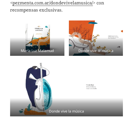
<
pezmenta.com.ar/dondevivelamusica/
> con
recompensas exclusivas.
María Luz Malamud
Donde vive la música
Donde vive la música