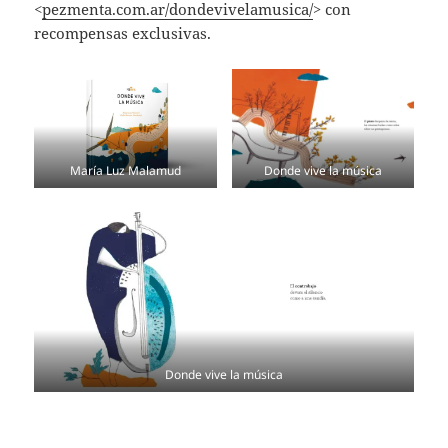
<
pezmenta.com.ar/dondevivelamusica/
> con
recompensas exclusivas.
María Luz Malamud
Donde vive la música
Donde vive la música