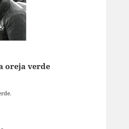
 oreja verde
erde.
.