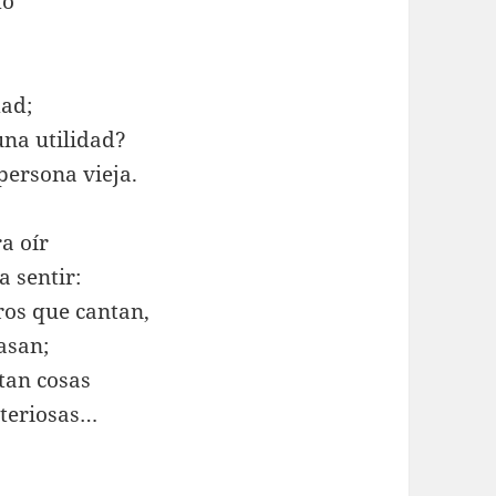
do
dad;
una utilidad?
persona vieja.
a oír
a sentir:
aros que cantan,
pasan;
tan cosas
steriosas…