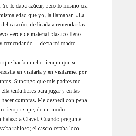
 Yo le daba azúcar, pero lo mismo era
la misma edad que yo, la llamaban «La
 del caserón, dedicada a remendar las
vo verde de material plástico lleno
ta y remendando —decía mi madre—.
 porque hacía mucho tiempo que se
sistía en visitarla y en visitarme, por
 juntos. Supongo que mis padres me
lla tenía libres para jugar y en las
 a hacer compras. Me despedí con pena
oco tiempo supe, de un modo
un balazo a Clavel. Cuando pregunté
taba rabioso; el casero estaba loco;