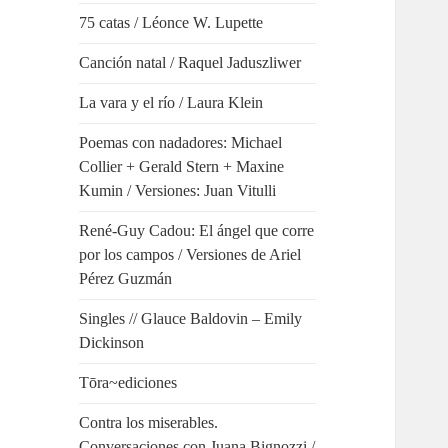
75 catas / Léonce W. Lupette
Canción natal / Raquel Jaduszliwer
La vara y el río / Laura Klein
Poemas con nadadores: Michael
Collier + Gerald Stern + Maxine
Kumin / Versiones: Juan Vitulli
René-Guy Cadou: El ángel que corre
por los campos / Versiones de Ariel
Pérez Guzmán
Singles // Glauce Baldovin – Emily
Dickinson
Tōra~ediciones
Contra los miserables.
Conversaciones con Juana Bignozzi /