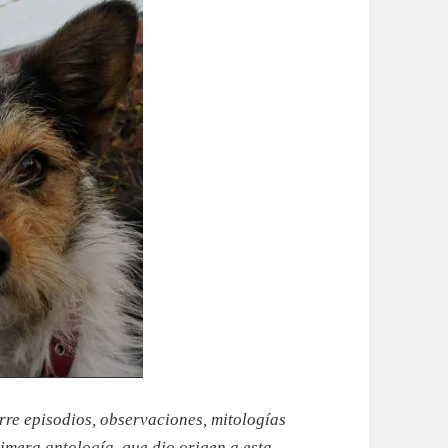
rre episodios, observaciones, mitologías
imera antología, que dio origen a esta